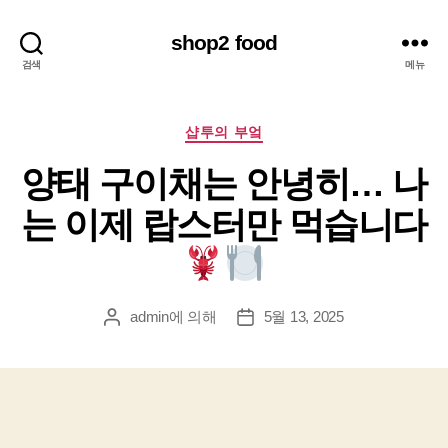
shop2 food
검색
메뉴
카
샵투의 부엌
테
양태 구이채는 안녕히… 나
고
리
는 이제 랍스터만 먹습니다
admin
에 의해
5월 13, 2025
게
게
시
시
물
물
작
날
성
짜
자