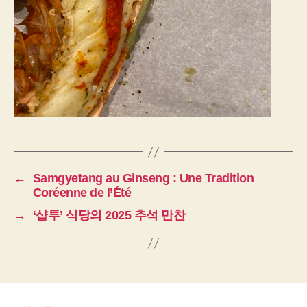
←
Samgyetang au Ginseng : Une Tradition
Coréenne de l’Été
→
‘샵투’ 식당의 2025 추석 만찬