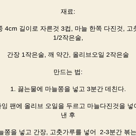
재료:
 4cm 길이로 자른것 3컵, 마늘 한쪽 다진것, 
1/2작은술,
간장 1작은술, 깨 약간, 올리브오일 2작은술
만드는 법:
1. 끓는물에 마늘쫑을 넣고 3분간 데친다.
프라잉 팬에 올리브 오일을 두르고 마늘다진것을 넣
낸 후
늘쫑을 넣고 간장, 고춧가루를 넣어 2-3분간 볶는