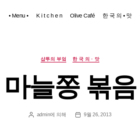
• Menu •
K i t c h e n
Olive Café
한 국 의 • 맛
카
샵투의 부엌
한 국 의 · 맛
테
고
마늘쫑 볶음
리
admin
에 의해
9월 26, 2013
게
게
시
시
물
물
작
날