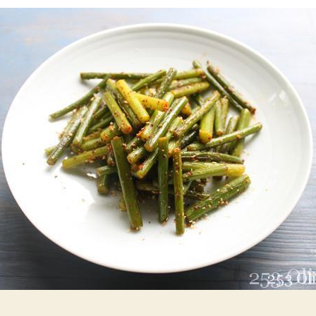
성
짜
자