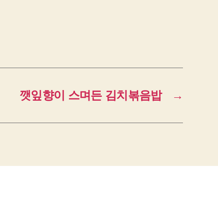
깻잎향이 스며든 김치볶음밥
→