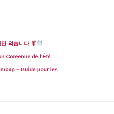
터만 먹습니다
on Coréenne de l’Été
imbap – Guide pour les