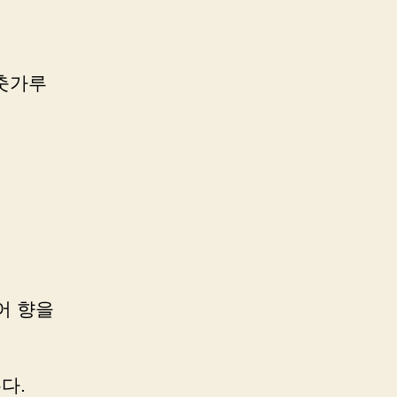
고춧가루
어 향을
다.