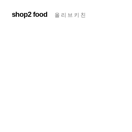
shop2 food
올 리 브 키 친