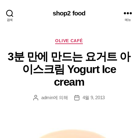
shop2 food
검색
메뉴
카
OLIVE CAFÉ
테
3분 만에 만드는 요거트 아
고
리
이스크림 Yogurt Ice
cream
admin
에 의해
4월 9, 2013
게
게
시
시
물
물
작
날
성
짜
자