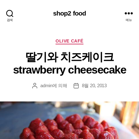
shop2 food
검색
메뉴
카
OLIVE CAFÉ
테
딸기와 치즈케이크
고
리
strawberry cheesecake
admin
에 의해
8월 20, 2013
게
게
시
시
물
물
작
날
성
짜
자