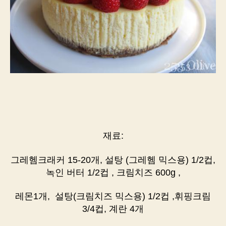
재료:
그레헴크래커 15-20개, 설탕 (그레헴 믹스용) 1/2컵,
녹인 버터 1/2컵 , 크림치즈 600g ,
레몬1개, 설탕(크림치즈 믹스용) 1/2컵 ,휘핑크림
3/4컵, 계란 4개