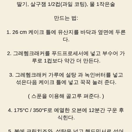
딸기, 살구잼 1/2컵(과일 코팅), 물 1작은술
만드는 법:
1. 26 cm 케이크 틀에 유산지를 바닥과 옆면에 두른
다.
2. 그레헴크래커를 푸드프로세서에 넣고 부수어 가
루로 1컵보다 약간 더 만든다.
3. 그레헴크래커 가루에 설탕 과 녹인버터를 넣고
섞은다음 케이크 틀에 넣고 꾹꾹 눌러 준다.
( 스푼을 이용해 골고루 펴준다. )
4. 175°C / 350°F로 예열한 오븐에 12분간 구운 후
식힌다.
5. 볼에 크림치즈와 설탕을 넣고 핸드믹서로 섞어