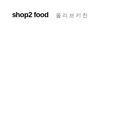
shop2 food
올 리 브 키 친