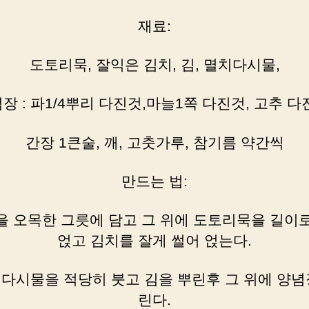
재료:
도토리묵, 잘익은 김치, 김, 멸치다시물,
장 : 파1/4뿌리 다진것,마늘1쪽 다진것, 고추 다
간장 1큰술, 깨, 고춧가루, 참기름 약간씩
만드는 법:
밥을 오목한 그릇에 담고 그 위에 도토리묵을 길이
얹고 김치를 잘게 썰어 얹는다.
멸치다시물을 적당히 붓고 김을 뿌린후 그 위에 양념
린다.