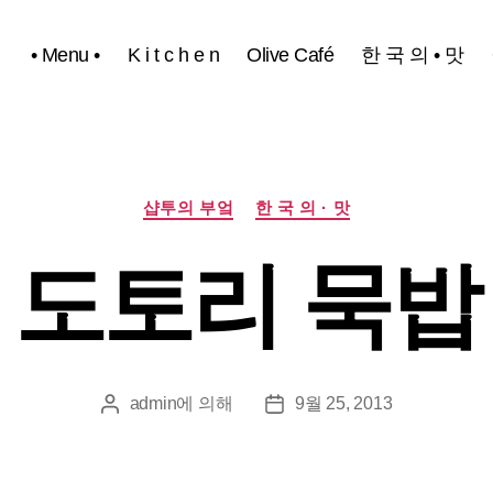
• Menu •
K i t c h e n
Olive Café
한 국 의 • 맛
카
샵투의 부엌
한 국 의 · 맛
테
고
도토리 묵밥
리
admin
에 의해
9월 25, 2013
게
게
시
시
물
물
작
날