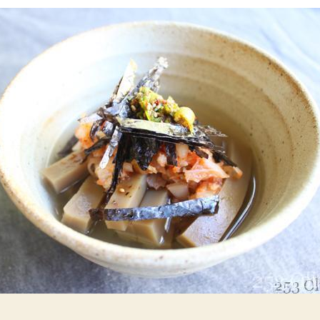
성
짜
자