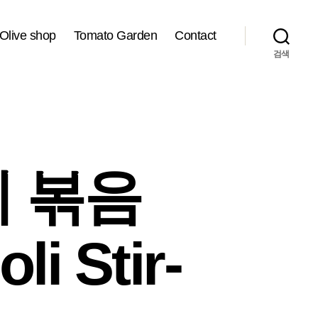
Olive shop
Tomato Garden
Contact
검색
 볶음
i Stir-