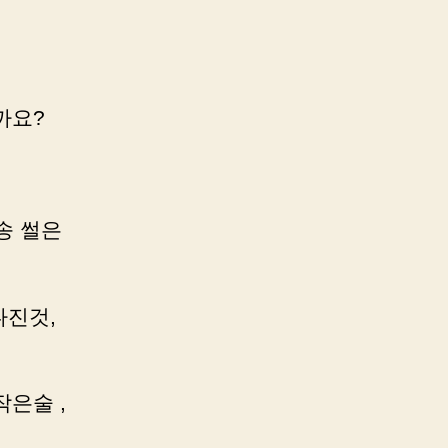
까요?
송송 썰은
다진것,
작은술 ,