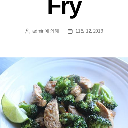
Fry
admin
에 의해
11월 12, 2013
게
게
시
시
물
물
작
날
성
짜
자