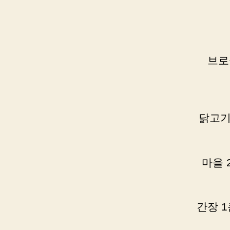
브로
닭고기 
마을 
간장 1