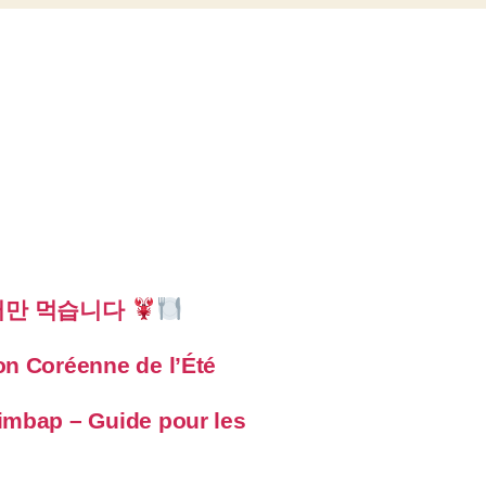
터만 먹습니다
on Coréenne de l’Été
imbap – Guide pour les