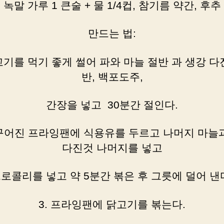
녹말 가루 1 큰술 + 물 1/4컵, 참기름 약간, 후추
만드는 법:
닭고기를 먹기 좋게 썰어 파와 마늘 절반 과 생강 다
반, 백포도주,
간장을 넣고 30분간 절인다.
달구어진 프라잉팬에 식용유를 두르고 나머지 마늘
다진것 나머지를 넣고
로콜리를 넣고 약 5분간 볶은 후 그릇에 덜어 낸
3. 프라잉팬에 닭고기를 볶는다.