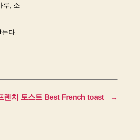
루, 소
만든다.
치 토스트 Best French toast
→