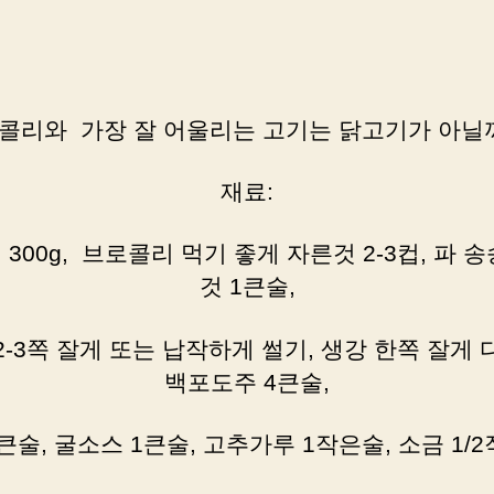
콜리와 가장 잘 어울리는 고기는 닭고기가 아닐
재료:
300g, 브로콜리 먹기 좋게 자른것 2-3컵, 파 
것 1큰술,
2-3쪽 잘게 또는 납작하게 썰기, 생강 한쪽 잘게 
백포도주 4큰술,
큰술, 굴소스 1큰술, 고추가루 1작은술, 소금 1/2