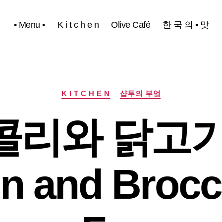
• Menu •
K i t c h e n
Olive Café
한 국 의 • 맛
카
K I T C H E N
샵투의 부엌
테
고
콜리와 닭고기
리
n and Broccol