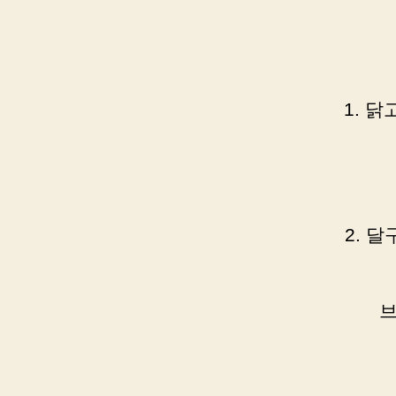
1. 
2. 
브