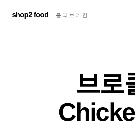
shop2 food
올 리 브 키 친
브로
Chicke