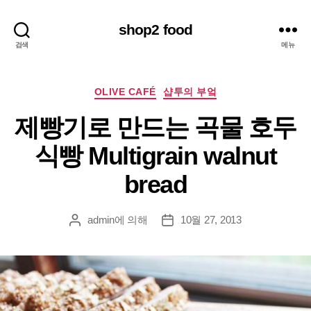
shop2 food
검색
메뉴
카
OLIVE CAFÉ
샵투의 부엌
테
제빵기로 만드는 곡물 호두
고
리
식빵 Multigrain walnut
bread
admin
에 의해
10월 27, 2013
게
게
시
시
물
물
작
날
성
짜
자