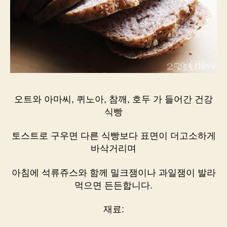
오트와 아마씨, 퀴노아, 참깨, 호두 가 들어간 건강
식빵
토스트로 구우면 다른 식빵보다 표면이 더고소하게
바삭거리며
아침에 석류쥬스와 함께 밀크잼이나 과일잼이 발라
먹으면 든든합니다.
재료: